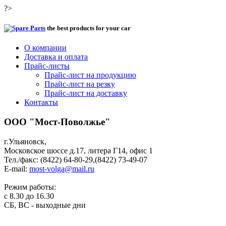
?>
the best products for your car
О компании
Доставка и оплата
Прайс-листы
Прайс-лист на продукцию
Прайс-лист на резку
Прайс-лист на доставку
Контакты
ООО "Мост-Поволжье"
г.Ульяновск,
Московское шоссе д.17, литера Г14, офис 1
Тел./факс: (8422) 64-80-29,(8422) 73-49-07
E-mail:
most-volga@mail.ru
Режим работы:
с 8.30 до 16.30
СБ, ВС - выходные дни